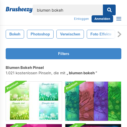
lose
Einloggen
Anmelden
Bokeh
Photoshop
Verwischen
Foto Effekte
Fot
Filters
Blumen Bokeh Pinsel
1.021 kostenlosen Pinseln, die mit
blumen bokeh