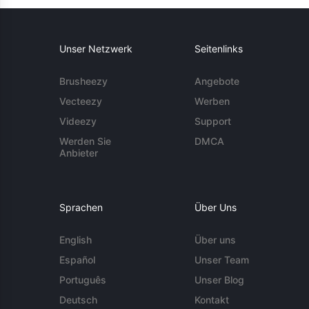
Unser Netzwerk
Seitenlinks
Brusheezy
Angebote
Vecteezy
Werben
Videezy
Support
Werden Sie
DMCA
Anbieter
Sprachen
Über Uns
English
Über uns
Español
Unser Team
Português
Unser Blog
Deutsch
Kontakt