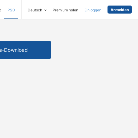
Anmelden
o
PSD
Deutsch
Premium holen
Einloggen
is-Download