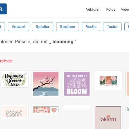
Vektoren
Fotos
Vide
t
Entwurf
Splatter
Sprühen
Asche
Textur
nlosen Pinseln, die mit
blooming