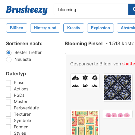
Blühen
Hintergrund
Kreativ
Explosion
Abstrak
Sortieren nach:
Blooming Pinsel
-
1.513 koste
Bester Treffer
Neueste
Gesponserte Bilder von
Dateityp
Pinsel
Actions
PSDs
Muster
Farbverläufe
Texturen
Symbole
Formen
Styles