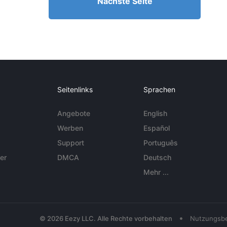
Nächste Seite
Seitenlinks
Sprachen
Angebote
English
Werben
Español
Support
Português
er
DMCA
Deutsch
Mehr ...
•
© 2026 Eezy LLC. Alle Rechte vorbehalten
Nutzungsb