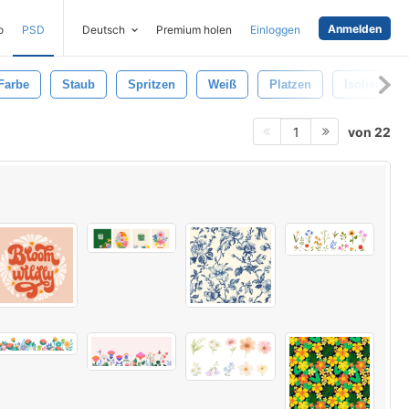
Anmelden
o
PSD
Deutsch
Premium holen
Einloggen
Farbe
Staub
Spritzen
Weiß
Platzen
Isoliert
von 22
1