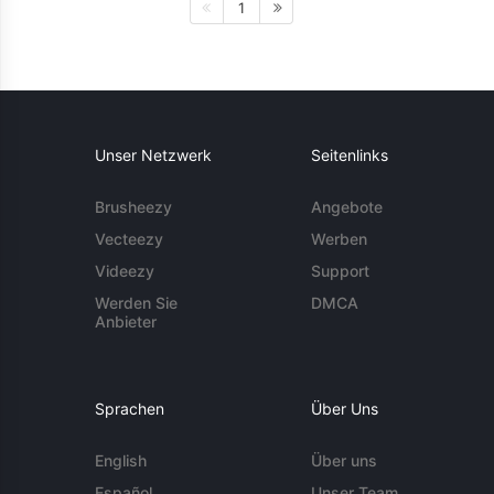
1
Unser Netzwerk
Seitenlinks
Brusheezy
Angebote
Vecteezy
Werben
Videezy
Support
Werden Sie
DMCA
Anbieter
Sprachen
Über Uns
English
Über uns
Español
Unser Team