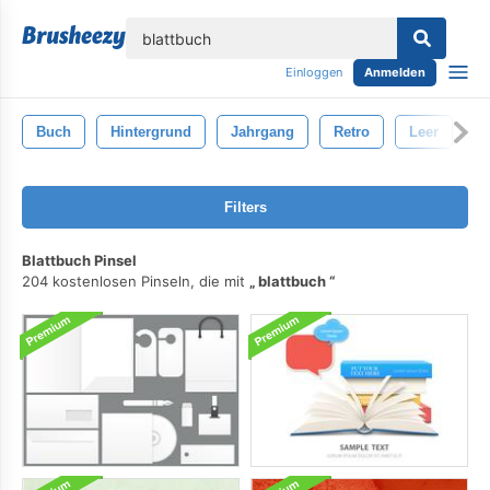
lose
Einloggen
Anmelden
Buch
Hintergrund
Jahrgang
Retro
Leer
S
Filters
Blattbuch Pinsel
204 kostenlosen Pinseln, die mit
blattbuch