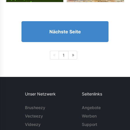
Nächste Seite
1
Unser Netzwerk
Seitenlinks
Brusheezy
Angebote
Vecteezy
Werben
Videezy
Support