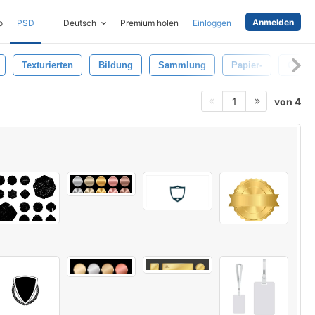
Anmelden
o
PSD
Deutsch
Premium holen
Einloggen
Texturierten
Bildung
Sammlung
Papier-
Grung
von 4
1