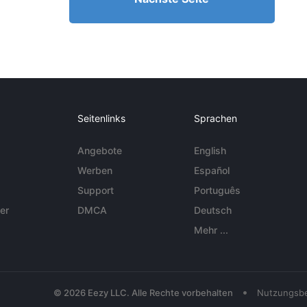
Seitenlinks
Sprachen
Angebote
English
Werben
Español
Support
Português
er
DMCA
Deutsch
Mehr ...
•
© 2026 Eezy LLC. Alle Rechte vorbehalten
Nutzungsb