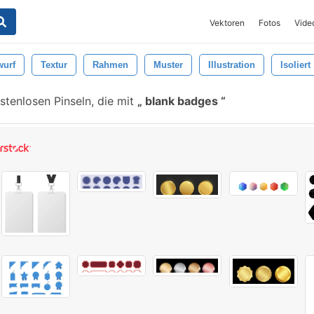
Vektoren
Fotos
Vide
wurf
Textur
Rahmen
Muster
Illustration
Isoliert
tenlosen Pinseln, die mit
blank badges