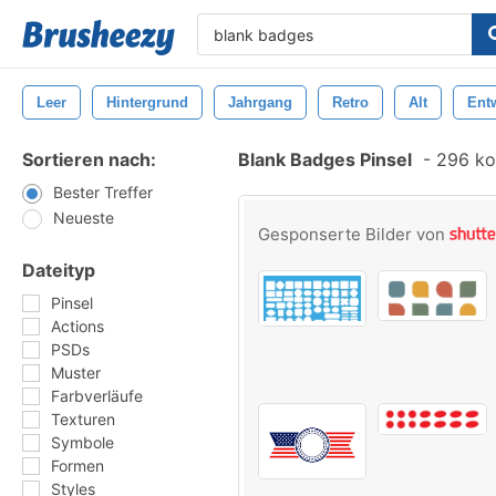
Leer
Hintergrund
Jahrgang
Retro
Alt
Ent
Sortieren nach:
Blank Badges Pinsel
-
296 kos
Bester Treffer
Neueste
Gesponserte Bilder von
Dateityp
Pinsel
Actions
PSDs
Muster
Farbverläufe
Texturen
Symbole
Formen
Styles