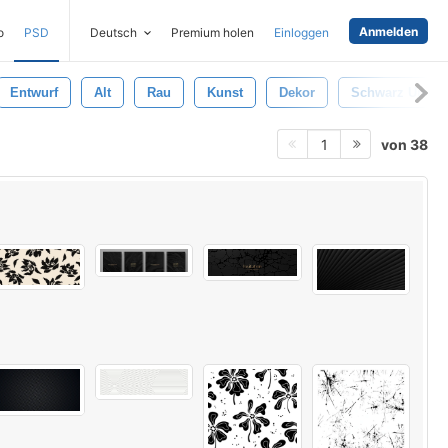
Anmelden
o
PSD
Deutsch
Premium holen
Einloggen
Entwurf
Alt
Rau
Kunst
Dekor
Schwarz Und W
von 38
1