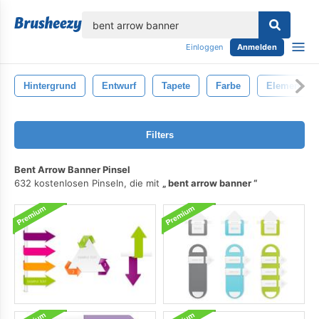
lose
Einloggen
Anmelden
Hintergrund
Entwurf
Tapete
Farbe
Element
Filters
Bent Arrow Banner Pinsel
632 kostenlosen Pinseln, die mit
bent arrow banner