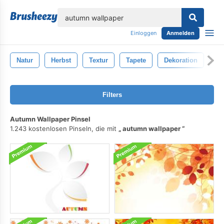
lose
Einloggen
Anmelden
Natur
Herbst
Textur
Tapete
Dekoration
We
Filters
Autumn Wallpaper Pinsel
1.243 kostenlosen Pinseln, die mit
autumn wallpaper