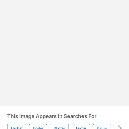
This Image Appears In Searches For
Herbst
Borke
Blätter
Textur
Baum
Fallen