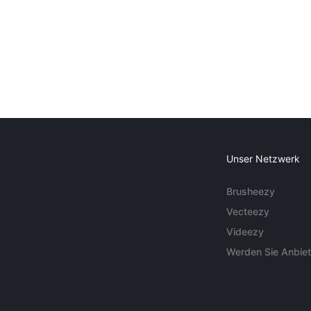
Unser Netzwerk
Brusheezy
Vecteezy
Videezy
Werden Sie Anbiet