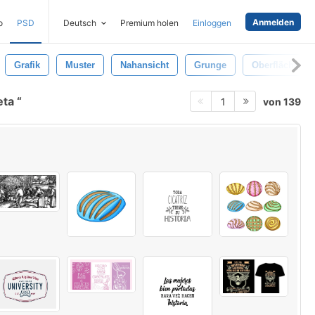
Anmelden
o
PSD
Deutsch
Premium holen
Einloggen
Grafik
Muster
Nahansicht
Grunge
Oberfläche
ieta
von 139
1