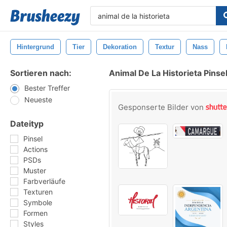
Hintergrund
Tier
Dekoration
Textur
Nass
Sortieren nach:
Animal De La Historieta Pinse
Bester Treffer
Neueste
Gesponserte Bilder von
Dateityp
Pinsel
Actions
PSDs
Muster
Farbverläufe
Texturen
Symbole
Formen
Styles