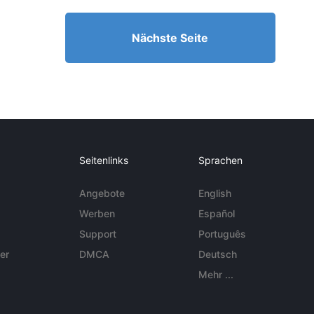
Nächste Seite
Seitenlinks
Sprachen
Angebote
English
Werben
Español
Support
Português
er
DMCA
Deutsch
Mehr ...