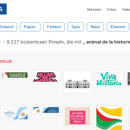
Vektoren
Fotos
Vide
Entwurf
Papier-
Farbton
Spur
Natur
Element
l
-
9.227 kostenlosen Pinseln, die mit
animal de la histor