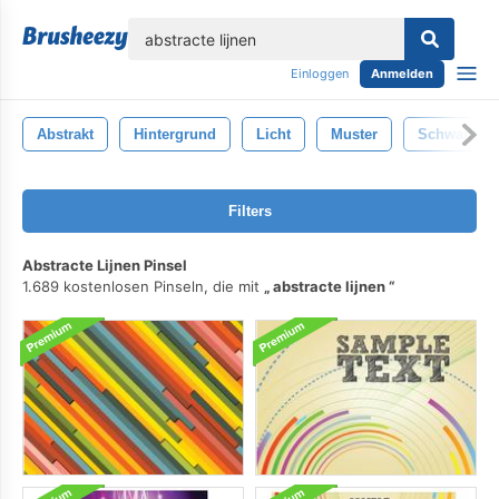
lose
Einloggen
Anmelden
Abstrakt
Hintergrund
Licht
Muster
Schwarz
Filters
Abstracte Lijnen Pinsel
1.689 kostenlosen Pinseln, die mit
abstracte lijnen