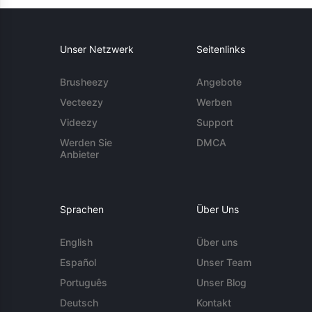
Unser Netzwerk
Seitenlinks
Brusheezy
Angebote
Vecteezy
Werben
Videezy
Support
Werden Sie
DMCA
Anbieter
Sprachen
Über Uns
English
Über uns
Español
Unser Team
Português
Unser Blog
Deutsch
Kontakt