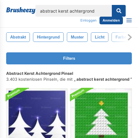
lose
Einloggen
Anmelden
Abstrakt
Hintergrund
Muster
Licht
Farbe
Filters
Abstract Kerst Achtergrond Pinsel
3.403 kostenlosen Pinseln, die mit
abstract kerst achtergrond