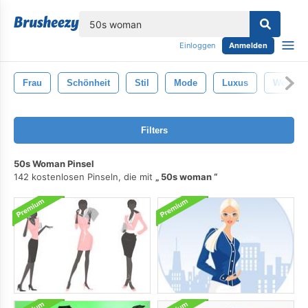
lose
Einloggen
Anmelden
Frau
Schönheit
Stil
Mode
Luxus
Weiß
Filters
50s Woman Pinsel
142 kostenlosen Pinseln, die mit
50s woman