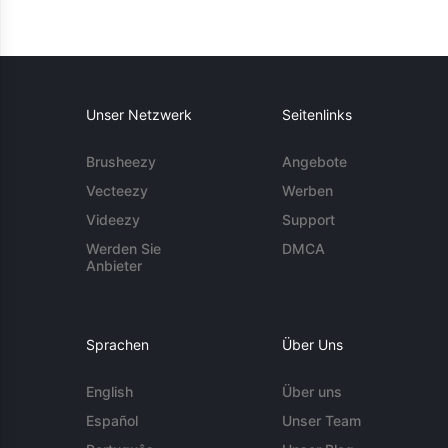
Unser Netzwerk
Seitenlinks
Brusheezy
Angebote
Vecteezy
Werben
Videezy
Support
Werden Sie
DMCA
Anbieter
Sprachen
Über Uns
English
Über uns
Español
Unser Team