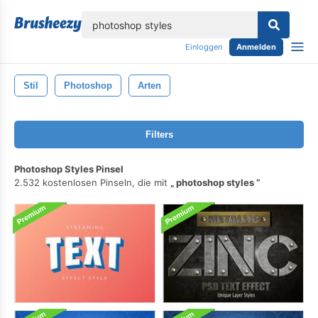
lose
Einloggen
Anmelden
Stil
Photoshop
Arten
Filters
Photoshop Styles Pinsel
2.532 kostenlosen Pinseln, die mit
photoshop styles