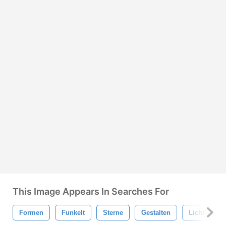
This Image Appears In Searches For
Formen
Funkelt
Sterne
Gestalten
Licht
A