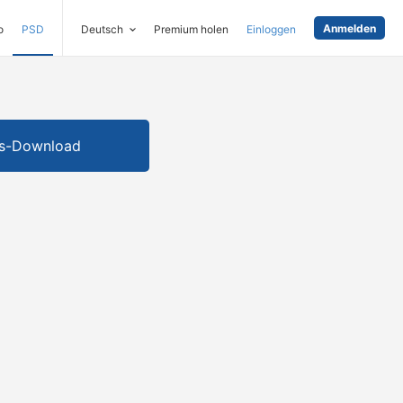
Anmelden
o
PSD
Deutsch
Premium holen
Einloggen
is-Download