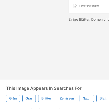
LICENSE INFO
Einige Blätter, Dornen und
This Image Appears In Searches For
Grün
Gras
Blätter
Zerrissen
Natur
Blatt