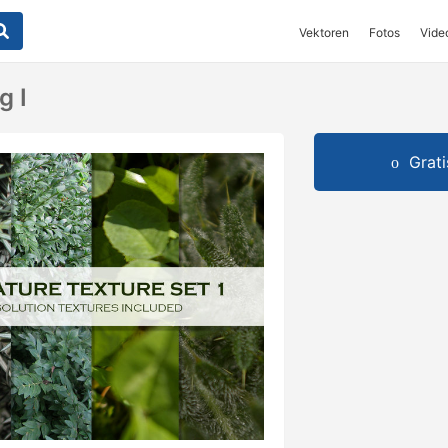
Vektoren
Fotos
Vide
g I
Grat