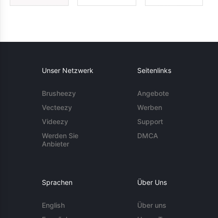
Unser Netzwerk
Seitenlinks
Brusheezy
Angebote
Vecteezy
Werben
Videezy
Support
Werden Sie
DMCA
Anbieter
Sprachen
Über Uns
English
Über uns