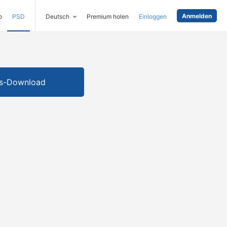
Anmelden
o
PSD
Deutsch
Premium holen
Einloggen
is-Download