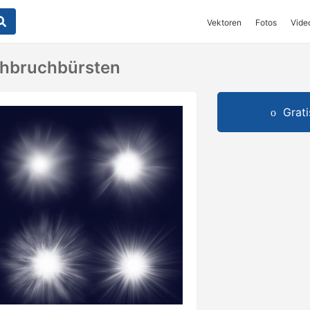
Vektoren
Fotos
Vide
hbruchbürsten
Grat