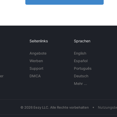
Seitenlinks
Sprachen
Angebote
English
Werben
Español
Support
Português
er
DMCA
Deutsch
Mehr ...
•
© 2026 Eezy LLC. Alle Rechte vorbehalten
Nutzungsb