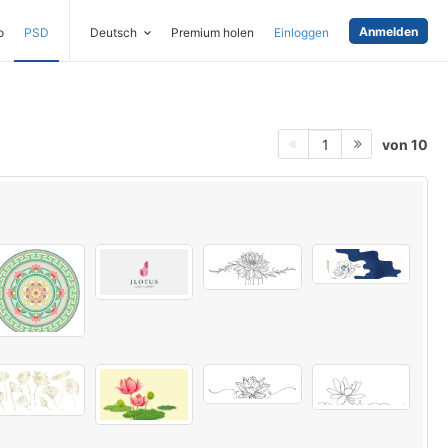
Anmelden
o
PSD
Deutsch
Premium holen
Einloggen
von 10
1