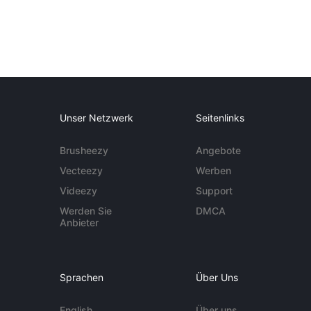
Unser Netzwerk
Seitenlinks
Brusheezy
Angebote
Vecteezy
Werben
Videezy
Support
Werden Sie
DMCA
Anbieter
Sprachen
Über Uns
English
Über uns