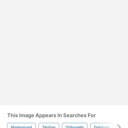
This Image Appears In Searches For
Hintergrund
Skyline
Silhouette
Gebäude
Stad