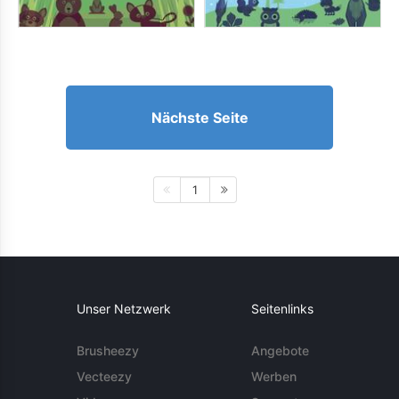
Nächste Seite
1
Unser Netzwerk
Seitenlinks
Brusheezy
Angebote
Vecteezy
Werben