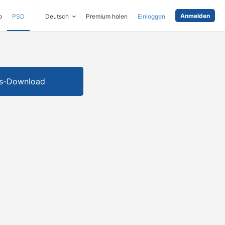
Anmelden
o
PSD
Deutsch
Premium holen
Einloggen
is-Download