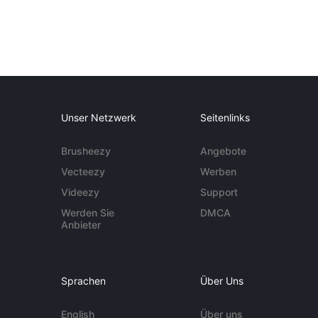
Unser Netzwerk
Seitenlinks
Brusheezy
Angebote
Vecteezy
Werben
Videezy
Support
Werden Sie
DMCA
Anbieter
Sprachen
Über Uns
English
Über uns