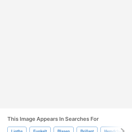
This Image Appears In Searches For
Ligths
Funkelt
Blasen
Brillant
Hemdchen-Bild