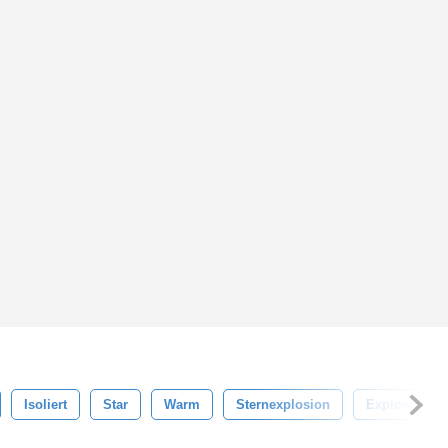
Isoliert
Star
Warm
Sternexplosion
Explosiv