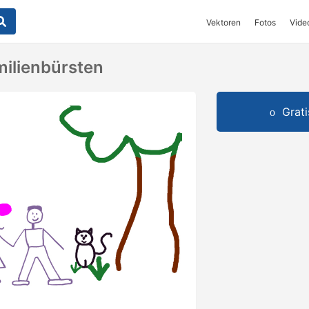
Vektoren
Fotos
Vide
milienbürsten
Grat