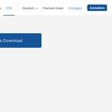
Anmelden
o
PSD
Deutsch
Premium holen
Einloggen
is-Download