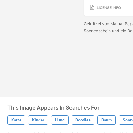
LICENSE INFO
Gekritzel von Mama, Papa
Sonnenschein und ein Bau
This Image Appears In Searches For
Katze
Kinder
Hund
Doodles
Baum
Sonn