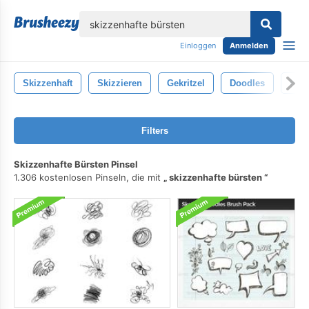
lose
Einloggen
Anmelden
Skizzenhaft
Skizzieren
Gekritzel
Doodles
Krit
Filters
Skizzenhafte Bürsten Pinsel
1.306 kostenlosen Pinseln, die mit
skizzenhafte bürsten