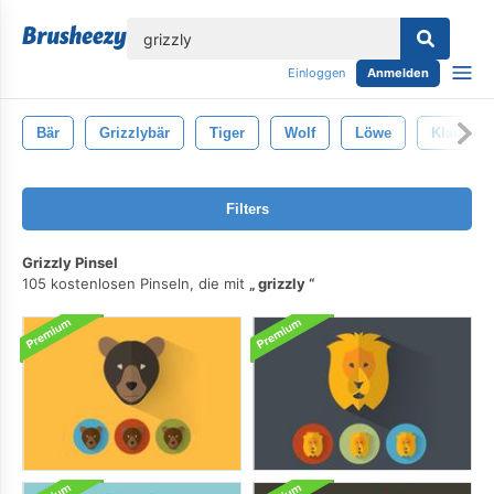
lose
Einloggen
Anmelden
Bär
Grizzlybär
Tiger
Wolf
Löwe
Klaue
Filters
Grizzly Pinsel
105 kostenlosen Pinseln, die mit
grizzly