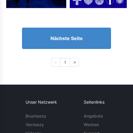
Nächste Seite
1
Unser Netzwerk
Seitenlinks
Brusheezy
Angebote
Vecteezy
Werben