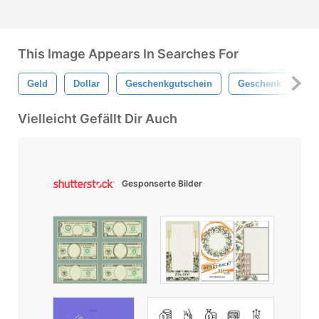
This Image Appears In Searches For
Geld
Dollar
Geschenkgutschein
Geschenk
Hi
Vielleicht Gefällt Dir Auch
Gesponserte Bilder