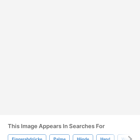
This Image Appears In Searches For
Fingerabdrücke
Palme
Hände
Hand
Weiß