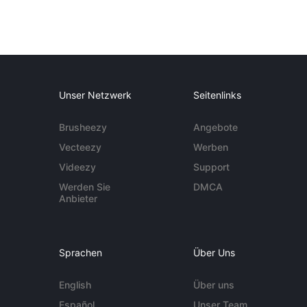
Unser Netzwerk
Seitenlinks
Brusheezy
Angebote
Vecteezy
Werben
Videezy
Support
Werden Sie
DMCA
Anbieter
Sprachen
Über Uns
English
Über uns
Español
Unser Team