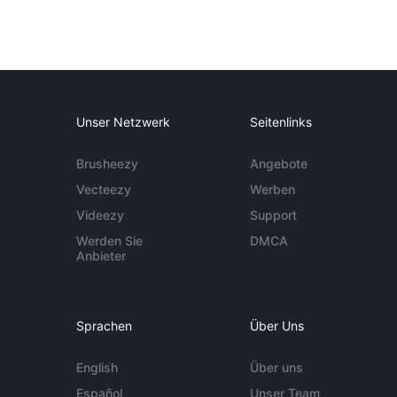
Unser Netzwerk
Seitenlinks
Brusheezy
Angebote
Vecteezy
Werben
Videezy
Support
Werden Sie
DMCA
Anbieter
Sprachen
Über Uns
English
Über uns
Español
Unser Team