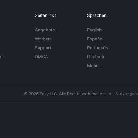
Seitenlinks
Sprachen
Angebote
English
Werben
Español
Support
Português
er
DMCA
Deutsch
Mehr ...
•
© 2026 Eezy LLC. Alle Rechte vorbehalten
Nutzungsb