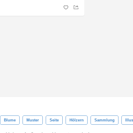
Blume
Muster
Seite
Hölzern
Sammlung
Illu