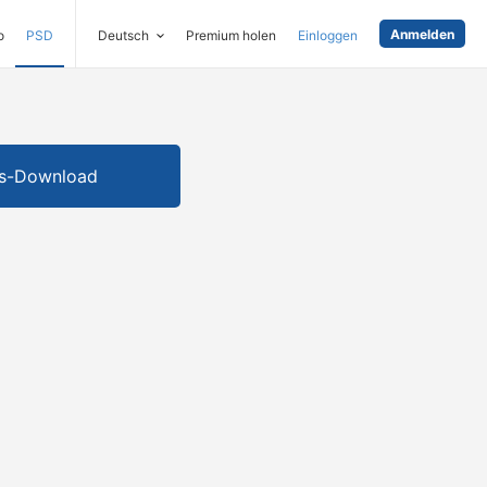
Anmelden
o
PSD
Deutsch
Premium holen
Einloggen
is-Download