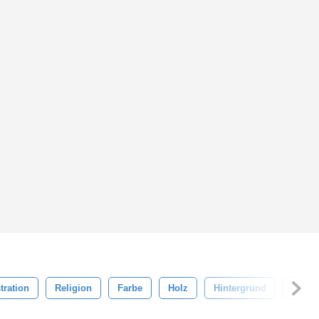
stration
Religion
Farbe
Holz
Hintergrund
Dekor