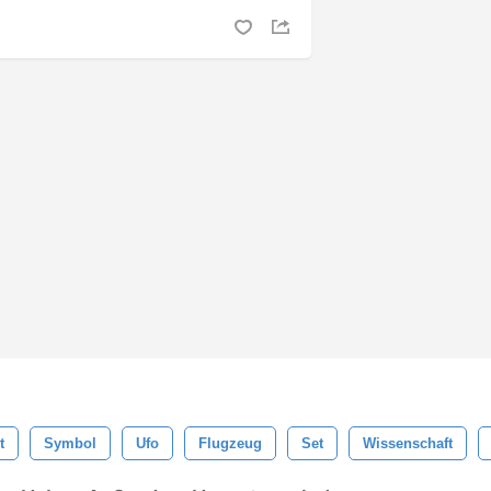
t
Symbol
Ufo
Flugzeug
Set
Wissenschaft