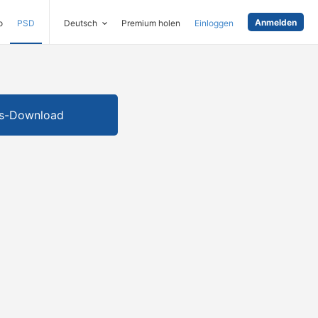
Anmelden
o
PSD
Deutsch
Premium holen
Einloggen
is-Download