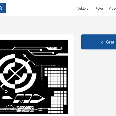
Vektoren
Fotos
Vide
Grat