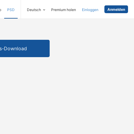
Anmelden
o
PSD
Deutsch
Premium holen
Einloggen
is-Download