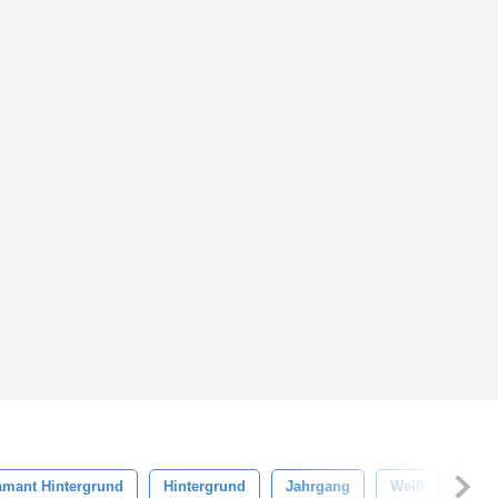
amant Hintergrund
Hintergrund
Jahrgang
Weiß
Text