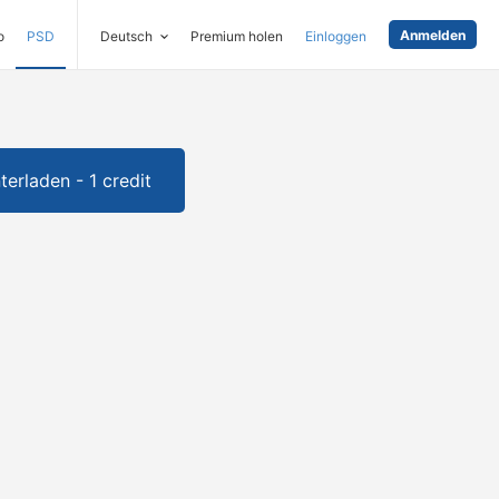
Anmelden
o
PSD
Deutsch
Premium holen
Einloggen
terladen - 1 credit