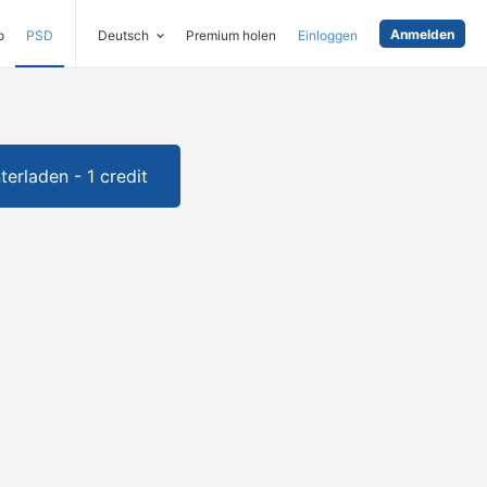
Anmelden
o
PSD
Deutsch
Premium holen
Einloggen
terladen - 1 credit