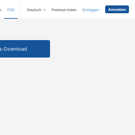
Anmelden
o
PSD
Deutsch
Premium holen
Einloggen
is-Download