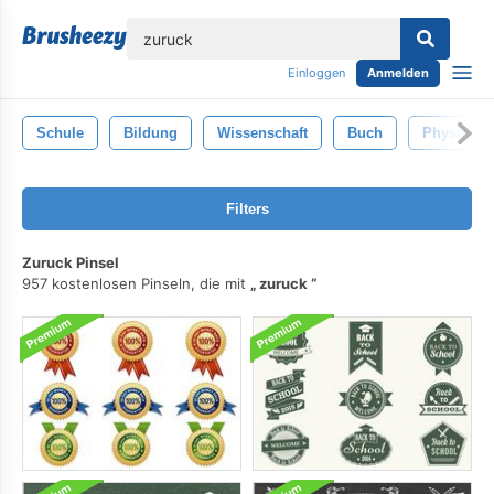
lose
Einloggen
Anmelden
Schule
Bildung
Wissenschaft
Buch
Physik
Filters
Zuruck Pinsel
957 kostenlosen Pinseln, die mit
zuruck