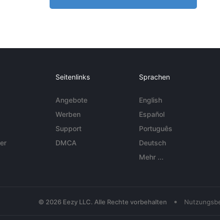
Seitenlinks
Sprachen
Angebote
English
Werben
Español
Support
Português
er
DMCA
Deutsch
Mehr ...
•
© 2026 Eezy LLC. Alle Rechte vorbehalten
Nutzungsb