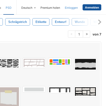
Anmelden
o
PSD
Deutsch
Premium holen
Einloggen
Schrägstrich
Etikette
Entwurf
Wunde
Wild
von 7
1