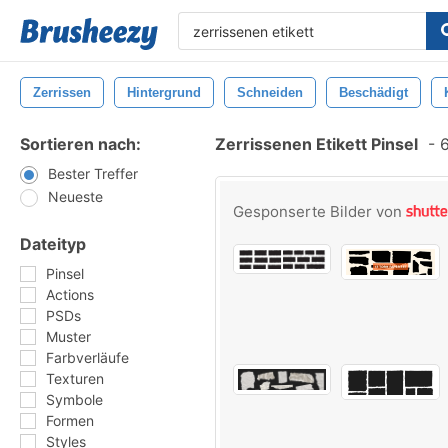
Zerrissen
Hintergrund
Schneiden
Beschädigt
Sortieren nach:
Zerrissenen Etikett Pinsel
-
6
Bester Treffer
Neueste
Gesponserte Bilder von
Dateityp
Pinsel
Actions
PSDs
Muster
Farbverläufe
Texturen
Symbole
Formen
Styles