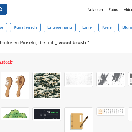
Vektoren
Fotos
Vide
be
Künstlerisch
Entspannung
Linie
Kreis
Blum
enlosen Pinseln, die mit
wood brush