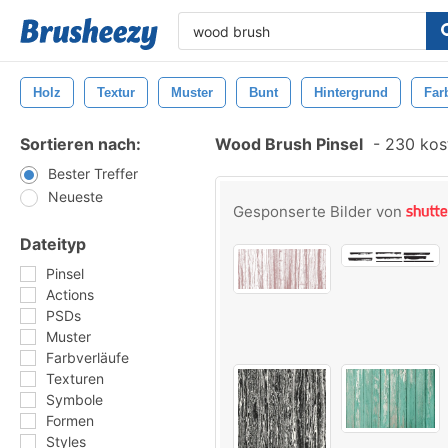
Holz
Textur
Muster
Bunt
Hintergrund
Far
Sortieren nach:
Wood Brush Pinsel
-
230 kost
Bester Treffer
Neueste
Gesponserte Bilder von
Dateityp
Pinsel
Actions
PSDs
Muster
Farbverläufe
Texturen
Symbole
Formen
Styles