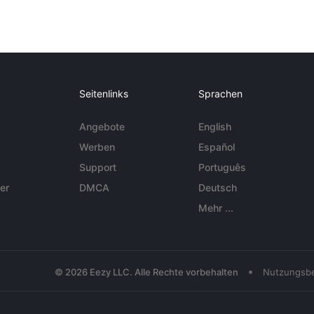
Seitenlinks
Sprachen
Angebote
English
Werben
Español
Support
Português
er
DMCA
Deutsch
Mehr ...
•
© 2026 Eezy LLC. Alle Rechte vorbehalten
Nutzungsb