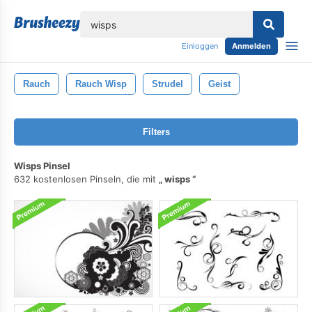
lose
Einloggen
Anmelden
Rauch
Rauch Wisp
Strudel
Geist
Filters
Wisps Pinsel
632 kostenlosen Pinseln, die mit
wisps