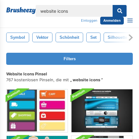
lose
Einloggen
Anmelden
Symbol
Vektor
Schönheit
Set
Silhouette
Filters
Website Icons Pinsel
767 kostenlosen Pinseln, die mit
website icons