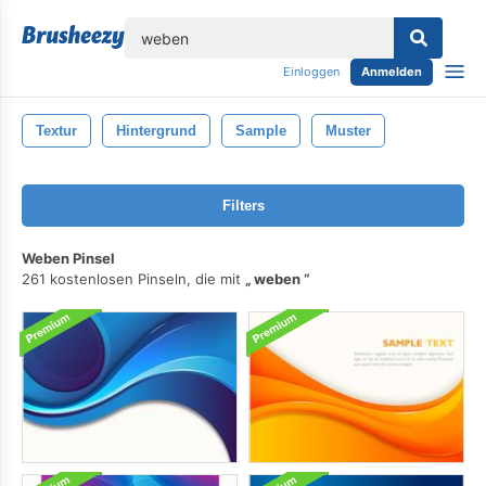
lose
Einloggen
Anmelden
Textur
Hintergrund
Sample
Muster
Filters
Weben Pinsel
261 kostenlosen Pinseln, die mit
weben