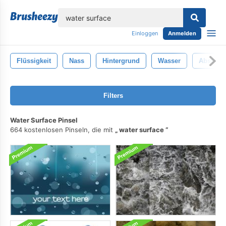
lose
Einloggen
Anmelden
Flüssigkeit
Nass
Hintergrund
Wasser
Abstrakt
Filters
Water Surface Pinsel
664 kostenlosen Pinseln, die mit
water surface