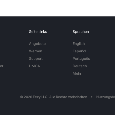
Seitenlinks
Sprachen
Angebote
English
Werben
Español
Support
Português
er
DMCA
Deutsch
Mehr ...
•
© 2026 Eezy LLC. Alle Rechte vorbehalten
Nutzungsb