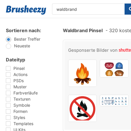
Sortieren nach:
Waldbrand Pinsel
-
320 kosten
Bester Treffer
Neueste
Gesponserte Bilder von
Dateityp
Pinsel
Actions
PSDs
Muster
Farbverläufe
Texturen
Symbole
Formen
Styles
Templates
Ui Kits