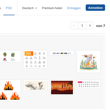
Anmelden
o
PSD
Deutsch
Premium holen
Einloggen
von 7
1