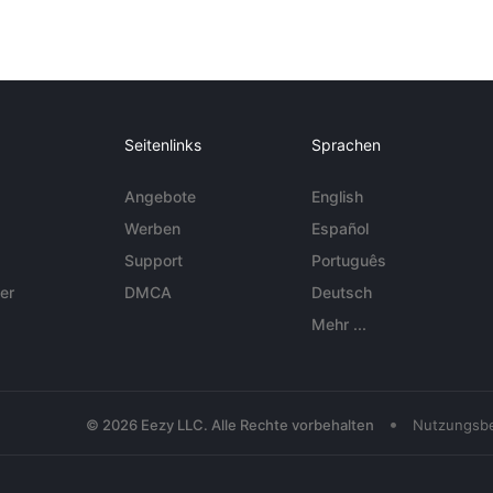
Seitenlinks
Sprachen
Angebote
English
Werben
Español
Support
Português
er
DMCA
Deutsch
Mehr ...
•
© 2026 Eezy LLC. Alle Rechte vorbehalten
Nutzungsb