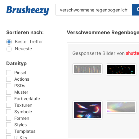
Sortieren nach:
Verschwommene Regenbogenl
Bester Treffer
Neueste
Gesponserte Bilder von
Dateityp
Pinsel
Actions
PSDs
Muster
Farbverläufe
Texturen
Symbole
Formen
Styles
Templates
Ui Kits