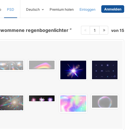
Anmelden
o
PSD
Deutsch
Premium holen
Einloggen
hwommene regenbogenlichter
von 15
1