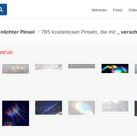
Vektoren
Fotos
Vide
ichter Pinsel
-
785 kostenlosen Pinseln, die mit
versc