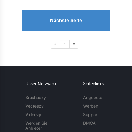
Nächste Seite
1
Unser Netzwerk
Seitenlinks
Brusheezy
Angebote
Vecteezy
Werben
Videezy
Support
Werden Sie
DMCA
Anbieter