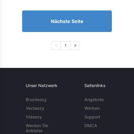
Nächste Seite
1
Unser Netzwerk
Seitenlinks
Brusheezy
Angebote
Vecteezy
Werben
Videezy
Support
Werden Sie
DMCA
Anbieter