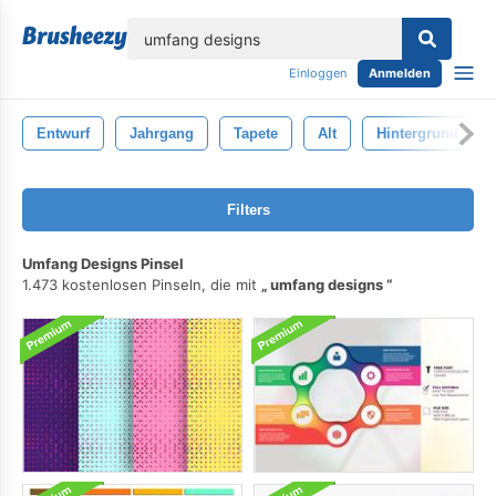
lose
Einloggen
Anmelden
Entwurf
Jahrgang
Tapete
Alt
Hintergrund
Filters
Umfang Designs Pinsel
1.473 kostenlosen Pinseln, die mit
umfang designs