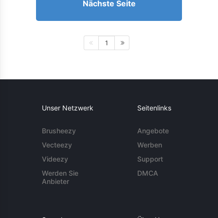
Nächste Seite
1
Unser Netzwerk
Seitenlinks
Brusheezy
Angebote
Vecteezy
Werben
Videezy
Support
Werden Sie
DMCA
Anbieter