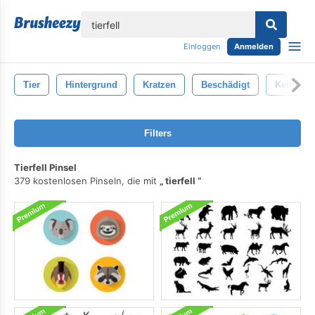
lose
Einloggen
Anmelden
Tier
Hintergrund
Kratzen
Beschädigt
Kennzei
Filters
Tierfell Pinsel
379 kostenlosen Pinseln, die mit
tierfell