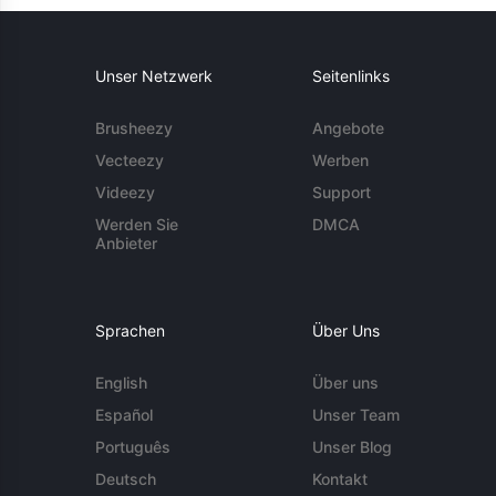
Unser Netzwerk
Seitenlinks
Brusheezy
Angebote
Vecteezy
Werben
Videezy
Support
Werden Sie
DMCA
Anbieter
Sprachen
Über Uns
English
Über uns
Español
Unser Team
Português
Unser Blog
Deutsch
Kontakt